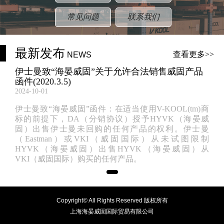
常见问题
联系我们
最新发布
查看更多>>
NEWS
伊士曼致“海晏威固”关于允许合法销售威固产品
函件(2020.3.5)
2024-10-01
伊士曼致“海晏威固”函件：在适当使用V-KOOL(tm)商
标的前提下，DA（分销协议）授予HYVK（海晏威
固）出售伊士曼未回购的任何产品的权利。伊士曼
（Eastman）或VKI（威固国际）从未试图限制
HYVK（海晏威固）出售HYVK（海晏威固）从
VKI（威固国际）购买的任何产品。
Copyright© All Rights Reserved 版权所有
上海海晏威固国际贸易有限公司